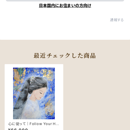
日本国内にお住まいの方向け
通報する
最近チェックした商品
心に従って｜Follow Your He
art