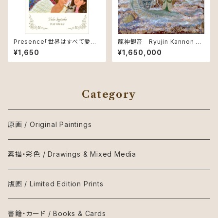
Presence「世界はすべて愛で
龍神観音 Ryujin Kannon –
つながっている」 "All is conne
Dragon Guardian of Comp
¥1,650
¥1,650,000
cted through love."
assion
Category
原画 / Original Paintings
素描・彩色 / Drawings & Mixed Media
版画 / Limited Edition Prints
書籍・カード / Books & Cards