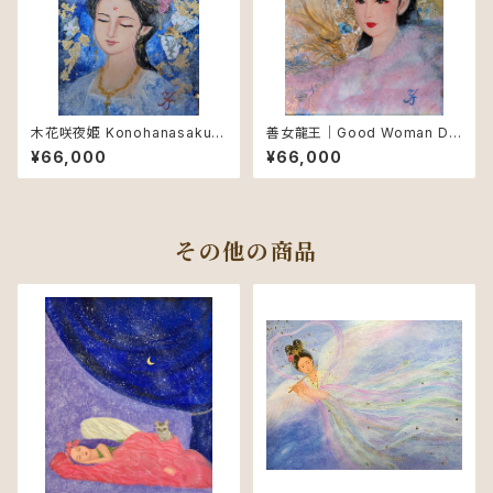
木花咲夜姫 Konohanasakuy
善女龍王｜Good Woman Dr
a-hime – Blossom of Life
agon King
¥66,000
¥66,000
その他の商品