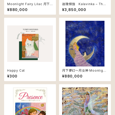
Moonlight Fairy Lilac 月下
迦陵頻伽 Kalavinka – The
夢幻～紫丁香花
Celestial Songbird
¥880,000
¥3,850,000
Happy Cat
月下夢幻～月女神 Moonlight
Goddess – Vision of the M
¥300
¥880,000
oon