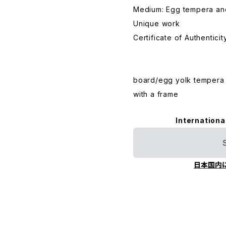
Medium: Egg tempera and
Unique work
Certificate of Authentici
board/egg yolk tempera
with a frame
Internationa
日本国内