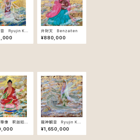
 Ryujin Kan
弁財天 Benzaiten
 Dragon Guard
0,000
¥880,000
f Compassion
三尊像 釈迦如
龍神観音 Ryujin Kan
akyamuni Bu
non – Dragon Guard
0,000
¥1,650,000
– The Enlighte
ian of Compassion
One