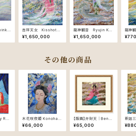
inka
吉祥天女 Kisshoten
龍神観音 Ryujin Kan
龍神観音
l Son
nyo – Goddess of B
non – Dragon Guard
non –
¥1,650,000
¥1,650,000
¥77
eauty and Prosperit
ian of Compassion
ian o
y
その他の商品
ry Ros
木花咲夜姫 Konohan
【版画】弁財天｜Benza
釈迦
薇の精
asakuya-hime – Blo
iten（Limited Edition
来 Sh
¥66,000
¥65,000
¥88
ssom of Life
Print）
ddha 
ned 