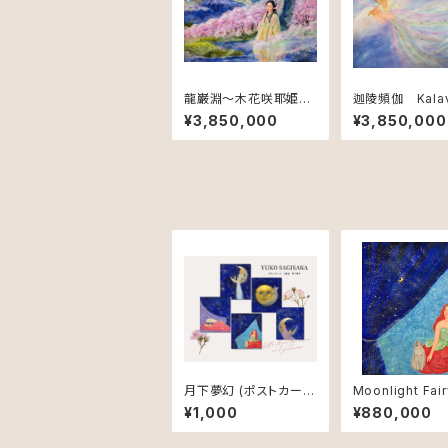
龍巌淵～木花咲耶姫と
迦陵頻伽 Kalav
青龍降臨の図（春の章）
– The Celestia
¥3,850,000
¥3,850,000
Spring at Ryuganbu
gbird
chi – Konohanasaku
ya-hime and the De
scent of the Azure
Dragon
月下夢幻 (ポストカード
Moonlight Fai
5枚セット) / Postcard
e 月下夢幻～薔
¥1,000
¥880,000
Set “Moonlight Dre
am”