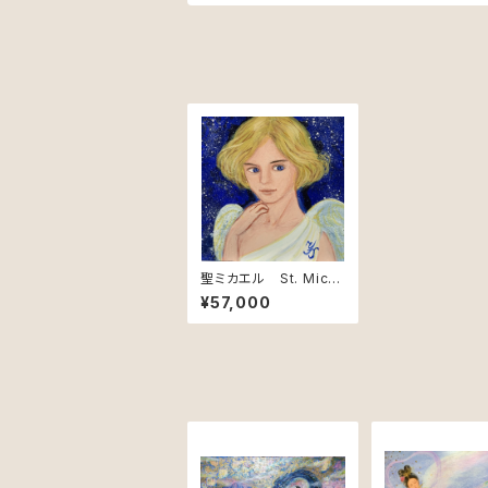
聖ミカエル St. Mich
ael – Guardian of Li
¥57,000
ght