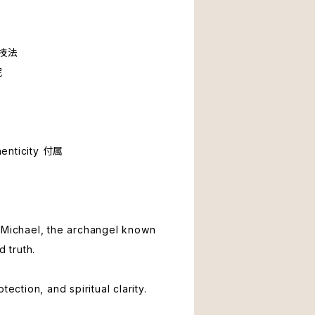
技法
泥
henticity 付属
 Michael, the archangel known
d truth.
tection, and spiritual clarity.