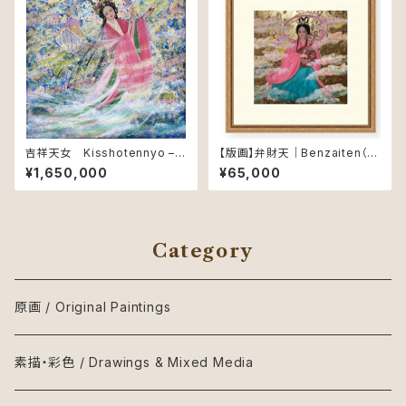
吉祥天女 Kisshotennyo –
【版画】弁財天｜Benzaiten（Li
Goddess of Beauty and Pr
mited Edition Print）
¥1,650,000
¥65,000
osperity
Category
原画 / Original Paintings
素描・彩色 / Drawings & Mixed Media