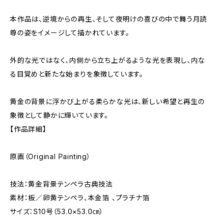
本作品は、逆境からの再生、そして夜明けの喜びの中で舞う月読
尊の姿をイメージして描かれています。
外的な光ではなく、内側から立ち上がるような光を表現し、内な
る目覚めと新たな始まりを象徴しています。
黄金の背景に浮かび上がる柔らかな光は、新しい希望と再生の
象徴として静かに輝いています。
【作品詳細】
原画（Original Painting）
技法：黄金背景テンペラ古典技法
素材：板／卵黄テンペラ、本金箔 、プラチナ箔
サイズ：S10号（53.0×53.0㎝）