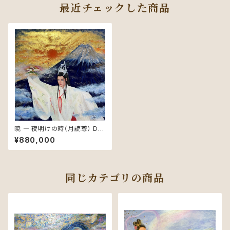
最近チェックした商品
暁 ― 夜明けの時（⽉読尊） Da
ybreak – The Time of Daw
¥880,000
n (Tsukuyomi)
同じカテゴリの商品