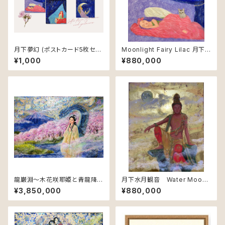
月下夢幻 (ポストカード5枚セッ
Moonlight Fairy Lilac 月下
ト) / Postcard Set “Moonlig
夢幻～紫丁香花
¥1,000
¥880,000
ht Dream”
龍巌淵～木花咲耶姫と青龍降
月下水月観音 Water Moon
臨の図（春の章） Spring at Ry
Kannon – Reflection of Co
¥3,850,000
¥880,000
uganbuchi – Konohanasak
mpassion
uya-hime and the Descent
of the Azure Dragon