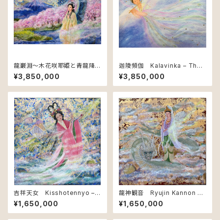
龍巌淵～木花咲耶姫と青龍降
迦陵頻伽 Kalavinka – The
臨の図（春の章） Spring at Ry
Celestial Songbird
¥3,850,000
¥3,850,000
uganbuchi – Konohanasak
uya-hime and the Descent
of the Azure Dragon
吉祥天女 Kisshotennyo –
龍神観音 Ryujin Kannon –
Goddess of Beauty and Pr
Dragon Guardian of Comp
¥1,650,000
¥1,650,000
osperity
assion