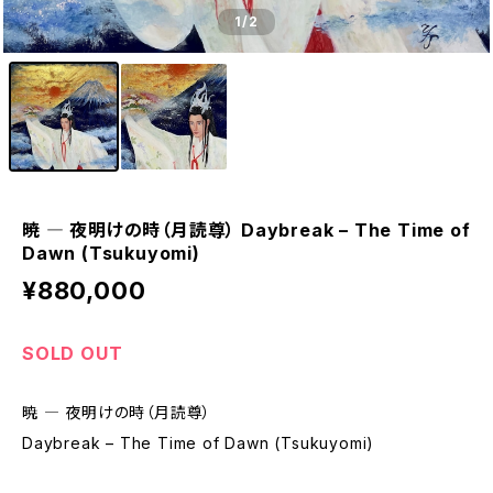
1
/2
暁 ― 夜明けの時（⽉読尊） Daybreak – The Time of
Dawn (Tsukuyomi)
¥880,000
SOLD OUT
暁 ― 夜明けの時（⽉読尊）
Daybreak – The Time of Dawn (Tsukuyomi)